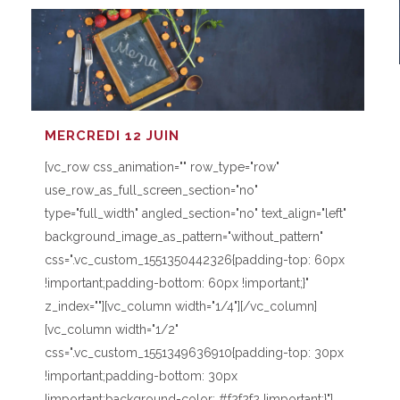
MERCREDI 12 JUIN
[vc_row css_animation="" row_type="row"
use_row_as_full_screen_section="no"
type="full_width" angled_section="no" text_align="left"
background_image_as_pattern="without_pattern"
css=".vc_custom_1551350442326{padding-top: 60px
!important;padding-bottom: 60px !important;}"
z_index=""][vc_column width="1/4"][/vc_column]
[vc_column width="1/2"
css=".vc_custom_1551349636910{padding-top: 30px
!important;padding-bottom: 30px
!important;background-color: #f2f2f2 !important;}"]