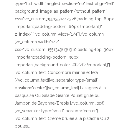
type="full_width" angled_section="no" text_align="left"
background_image_as_pattern="without_pattern"
css=".vc_custom_1551350442326{padding-top: 60px
!important;padding-bottom: 60px !important;}"
z_index=""][vc_column width="1/4"][/vc_column]
[vc_column width="1/2"
css=".vc_custom_1551349636910{padding-top: 30px
!important;padding-bottom: 30px
!important;background-color: #f2f2f2 !important;}"]
[vc_column_text] Concombre mariné et féta
[/vc_column_text][vc_separator type="small"
position="center"][vc_column_text] Lasagnes à la
basquaise Ou Salade Géante Poulet grillé ou
Jambon de Bayonne/Brebis [/vc_column_text]
[vc_separator type="small" position="center"]
[vc_column_text] Crème brûlée à la pistache Ou 2
boules...