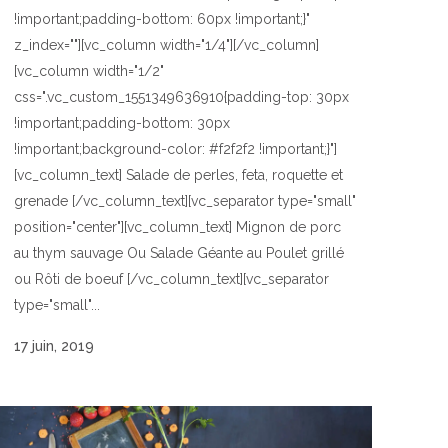
!important;padding-bottom: 60px !important;}"
z_index=""][vc_column width="1/4"][/vc_column]
[vc_column width="1/2"
css=".vc_custom_1551349636910{padding-top: 30px
!important;padding-bottom: 30px
!important;background-color: #f2f2f2 !important;}"]
[vc_column_text] Salade de perles, feta, roquette et
grenade [/vc_column_text][vc_separator type="small"
position="center"][vc_column_text] Mignon de porc
au thym sauvage Ou Salade Géante au Poulet grillé
ou Rôti de boeuf [/vc_column_text][vc_separator
type="small"...
17 juin, 2019