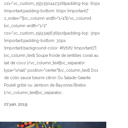
css=".vc_custom_1551350442326{padding-top: 60px
!important;padding-bottom: 60px !important;}"
z_index=""][vc_column width="1/4"][/vc_column]
[vc_column width="1/2"
css=".vc_custom_1551349636910{padding-top: 30px
!important;padding-bottom: 30px
!important;background-color: #f2f2f2 !important;}"]
[vc_column_text] Soupe froide de lentilles corail au
lait de coco [/vc_column_text][vc_separator
type="small" position="center"][vc_column_text] Dos
de colin sauce beurre citron Ou Salade Géante
Poulet grillé ou Jambon de Bayonne/Brebis
[/vc_column_text][vc_separator...
07 juin, 2019