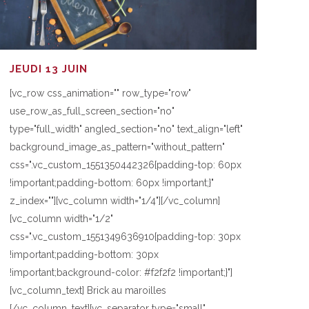
JEUDI 13 JUIN
[vc_row css_animation="" row_type="row"
use_row_as_full_screen_section="no"
type="full_width" angled_section="no" text_align="left"
background_image_as_pattern="without_pattern"
css=".vc_custom_1551350442326{padding-top: 60px
!important;padding-bottom: 60px !important;}"
z_index=""][vc_column width="1/4"][/vc_column]
[vc_column width="1/2"
css=".vc_custom_1551349636910{padding-top: 30px
!important;padding-bottom: 30px
!important;background-color: #f2f2f2 !important;}"]
[vc_column_text] Brick au maroilles
[/vc_column_text][vc_separator type="small"