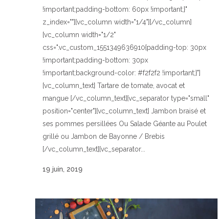
!important;padding-bottom: 60px !important;}"
z_index=""][vc_column width="1/4"][/vc_column]
[vc_column width="1/2"
css=".vc_custom_1551349636910{padding-top: 30px
!important;padding-bottom: 30px
!important;background-color: #f2f2f2 !important;}"]
[vc_column_text] Tartare de tomate, avocat et
mangue [/vc_column_text][vc_separator type="small"
position="center"][vc_column_text] Jambon braisé et
ses pommes persillées Ou Salade Géante au Poulet
grillé ou Jambon de Bayonne / Brebis
[/vc_column_text][vc_separator...
19 juin, 2019