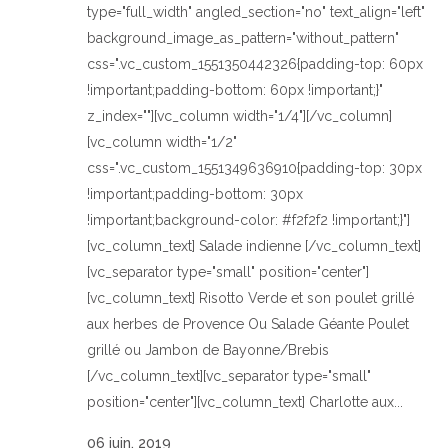
type="full_width" angled_section="no" text_align="left"
background_image_as_pattern="without_pattern"
css=".vc_custom_1551350442326{padding-top: 60px
!important;padding-bottom: 60px !important;}"
z_index=""][vc_column width="1/4"][/vc_column]
[vc_column width="1/2"
css=".vc_custom_1551349636910{padding-top: 30px
!important;padding-bottom: 30px
!important;background-color: #f2f2f2 !important;}"]
[vc_column_text] Salade indienne [/vc_column_text]
[vc_separator type="small" position="center"]
[vc_column_text] Risotto Verde et son poulet grillé
aux herbes de Provence Ou Salade Géante Poulet
grillé ou Jambon de Bayonne/Brebis
[/vc_column_text][vc_separator type="small"
position="center"][vc_column_text] Charlotte aux...
06 juin, 2019