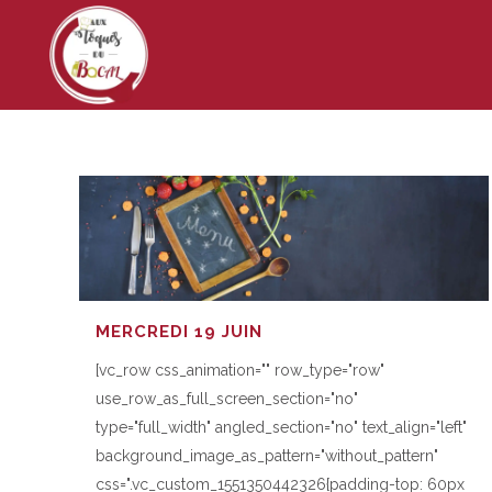
MERCREDI 19 JUIN
[vc_row css_animation="" row_type="row"
use_row_as_full_screen_section="no"
type="full_width" angled_section="no" text_align="left"
background_image_as_pattern="without_pattern"
css=".vc_custom_1551350442326{padding-top: 60px