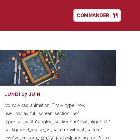
COMMANDER
LUNDI 17 JUIN
[vc_row css_animation="" row_type="row"
use_row_as_full_screen_section="no"
type="full_width" angled_section="no" text_align="left"
background_image_as_pattern="without_pattern"
css=".vc_custom_1551350442326{padding-top: 60px