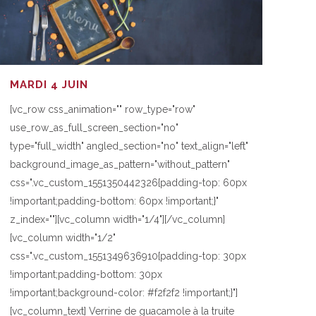
MARDI 4 JUIN
[vc_row css_animation="" row_type="row"
use_row_as_full_screen_section="no"
type="full_width" angled_section="no" text_align="left"
background_image_as_pattern="without_pattern"
css=".vc_custom_1551350442326{padding-top: 60px
!important;padding-bottom: 60px !important;}"
z_index=""][vc_column width="1/4"][/vc_column]
[vc_column width="1/2"
css=".vc_custom_1551349636910{padding-top: 30px
!important;padding-bottom: 30px
!important;background-color: #f2f2f2 !important;}"]
[vc_column_text] Verrine de guacamole à la truite