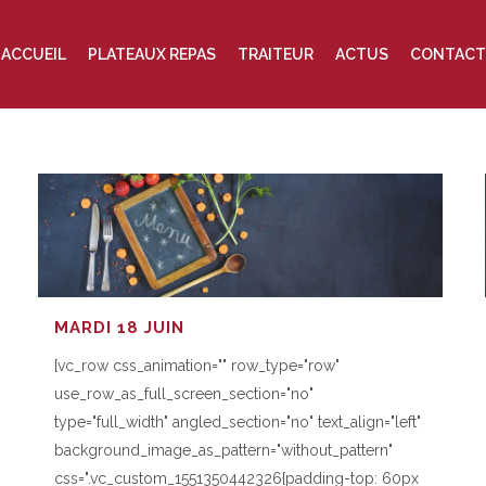
ACCUEIL
PLATEAUX REPAS
TRAITEUR
ACTUS
CONTACT
MARDI 18 JUIN
[vc_row css_animation="" row_type="row"
use_row_as_full_screen_section="no"
type="full_width" angled_section="no" text_align="left"
background_image_as_pattern="without_pattern"
css=".vc_custom_1551350442326{padding-top: 60px