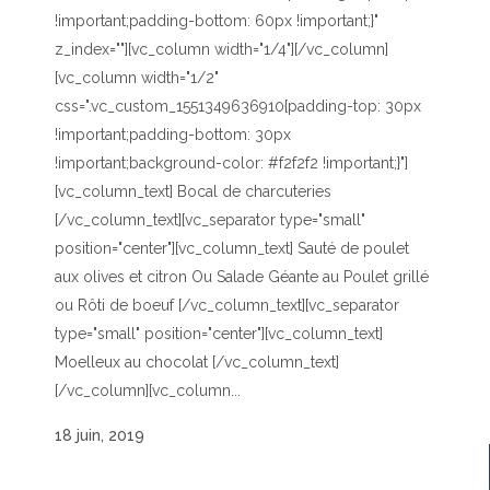
!important;padding-bottom: 60px !important;}"
z_index=""][vc_column width="1/4"][/vc_column]
[vc_column width="1/2"
css=".vc_custom_1551349636910{padding-top: 30px
!important;padding-bottom: 30px
!important;background-color: #f2f2f2 !important;}"]
[vc_column_text] Bocal de charcuteries
[/vc_column_text][vc_separator type="small"
position="center"][vc_column_text] Sauté de poulet
aux olives et citron Ou Salade Géante au Poulet grillé
ou Rôti de boeuf [/vc_column_text][vc_separator
type="small" position="center"][vc_column_text]
Moelleux au chocolat [/vc_column_text]
[/vc_column][vc_column...
18 juin, 2019