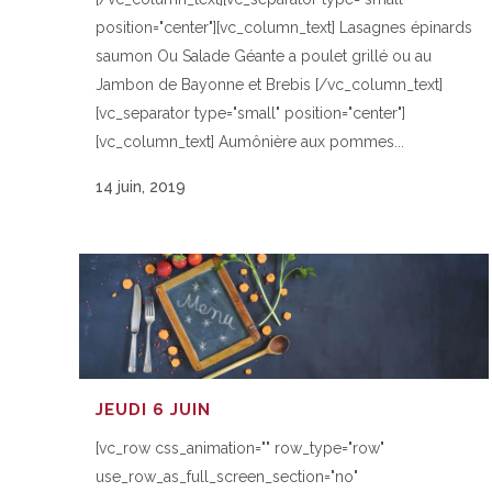
position="center"][vc_column_text] Lasagnes épinards
saumon Ou Salade Géante a poulet grillé ou au
Jambon de Bayonne et Brebis [/vc_column_text]
[vc_separator type="small" position="center"]
[vc_column_text] Aumônière aux pommes...
14 juin, 2019
JEUDI 6 JUIN
[vc_row css_animation="" row_type="row"
use_row_as_full_screen_section="no"