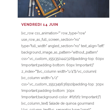
VENDREDI 14 JUIN
[vc_row css_animation="" row_type="row"
use_row_as_full_screen_section="no"
type="full_width" angled_section="no" text_align="left"
background_image_as_pattern="without_pattern"
css=".vc_custom_1551350442326{padding-top: 60px
!important;padding-bottom: 60px !important;}"
z_index=""][vc_column width="1/4"][/vc_column]
[vc_column width="1/2"
css=".vc_custom_1551349636910{padding-top: 30px
!important;padding-bottom: 30px
!important;background-color: #f2f2f2 !important;}"]
[vc_column_text] Salade de quinoa gourmand
[/vc_column_text][vc_separator type="small"