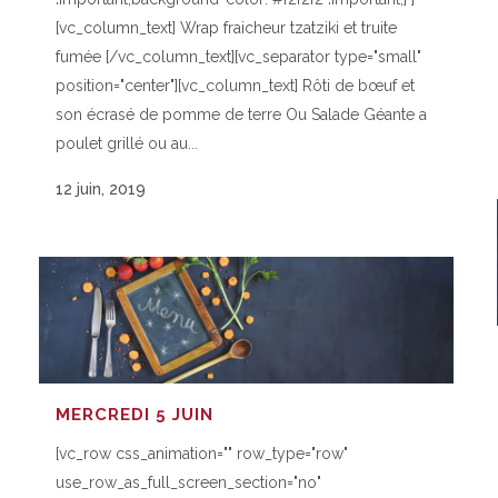
[vc_column_text] Wrap fraicheur tzatziki et truite
fumée [/vc_column_text][vc_separator type="small"
position="center"][vc_column_text] Rôti de bœuf et
son écrasé de pomme de terre Ou Salade Géante a
poulet grillé ou au...
12 juin, 2019
MERCREDI 5 JUIN
[vc_row css_animation="" row_type="row"
use_row_as_full_screen_section="no"