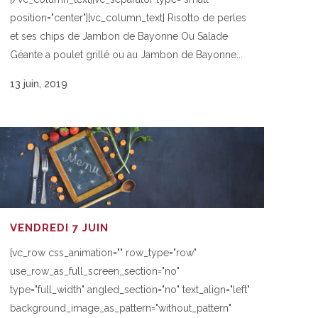
position="center"][vc_column_text] Risotto de perles
et ses chips de Jambon de Bayonne Ou Salade
Géante a poulet grillé ou au Jambon de Bayonne...
13 juin, 2019
VENDREDI 7 JUIN
[vc_row css_animation="" row_type="row"
use_row_as_full_screen_section="no"
type="full_width" angled_section="no" text_align="left"
background_image_as_pattern="without_pattern"