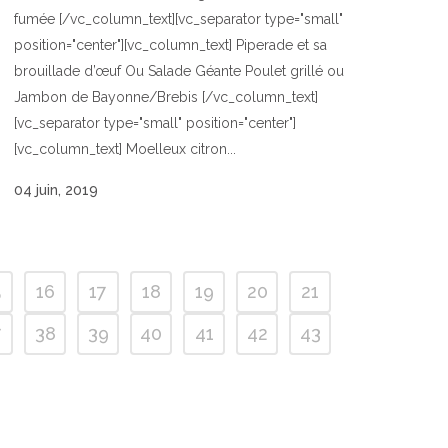
fumée [/vc_column_text][vc_separator type="small"
position="center"][vc_column_text] Piperade et sa
brouillade d’œuf Ou Salade Géante Poulet grillé ou
Jambon de Bayonne/Brebis [/vc_column_text]
[vc_separator type="small" position="center"]
[vc_column_text] Moelleux citron...
04 juin, 2019
5
16
17
18
19
20
21
7
38
39
40
41
42
43