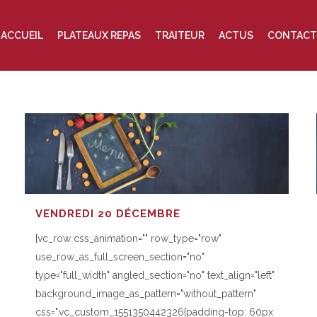
ACCUEIL
PLATEAUX REPAS
TRAITEUR
ACTUS
CONTACT
VENDREDI 20 DÉCEMBRE
[vc_row css_animation="" row_type="row"
use_row_as_full_screen_section="no"
type="full_width" angled_section="no" text_align="left"
background_image_as_pattern="without_pattern"
css=".vc_custom_1551350442326{padding-top: 60px