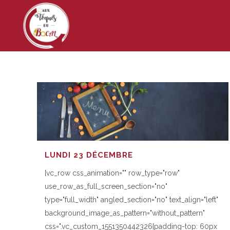
LUNDI 23 DÉCEMBRE
[vc_row css_animation="" row_type="row"
use_row_as_full_screen_section="no"
type="full_width" angled_section="no" text_align="left"
background_image_as_pattern="without_pattern"
css=".vc_custom_1551350442326{padding-top: 60px