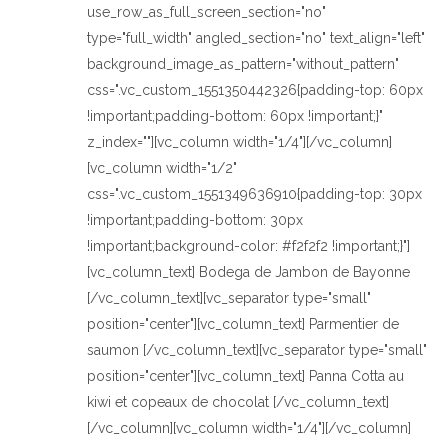
use_row_as_full_screen_section="no"
type="full_width" angled_section="no" text_align="left"
background_image_as_pattern="without_pattern"
css=".vc_custom_1551350442326{padding-top: 60px
!important;padding-bottom: 60px !important;}"
z_index=""][vc_column width="1/4"][/vc_column]
[vc_column width="1/2"
css=".vc_custom_1551349636910{padding-top: 30px
!important;padding-bottom: 30px
!important;background-color: #f2f2f2 !important;}"]
[vc_column_text] Bodega de Jambon de Bayonne
[/vc_column_text][vc_separator type="small"
position="center"][vc_column_text] Parmentier de
saumon [/vc_column_text][vc_separator type="small"
position="center"][vc_column_text] Panna Cotta au
kiwi et copeaux de chocolat [/vc_column_text]
[/vc_column][vc_column width="1/4"][/vc_column]