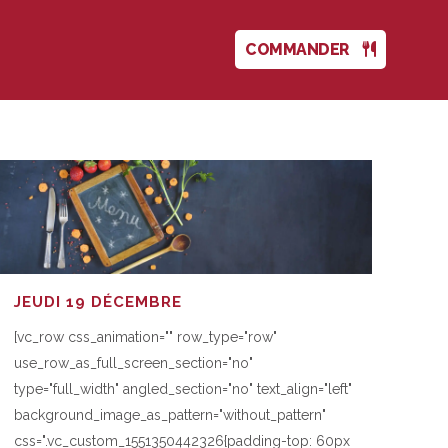
COMMANDER
JEUDI 19 DÉCEMBRE
[vc_row css_animation="" row_type="row"
use_row_as_full_screen_section="no"
type="full_width" angled_section="no" text_align="left"
background_image_as_pattern="without_pattern"
css=".vc_custom_1551350442326{padding-top: 60px