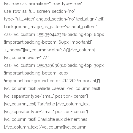
[vc_row css_animation="" row_type="row"
use_row_as_full_screen_section="no"
type="full_width" angled_section="no" text_align="left"
background_image_as_pattern="without_pattern"
css=".vc_custom_1551350442326{padding-top: 60px
!important;padding-bottom: 60px !important;}"
z_index=""][vc_column width="1/4"][/vc_column]
[vc_column width="1/2"
css=".vc_custom_1551349636910{padding-top: 30px
!important;padding-bottom: 30px
!important;background-color: #f2f2f2 !important;}"]
[vc_column_text] Salade Caesar [/vc_column_text]
[vc_separator type="small" position="center"]
[vc_column_text] Tartiflette [/vc_column_text]
[vc_separator type="small" position="center"]
[vc_column_text] Charlotte aux clémentines
[/vc_column_text][/vc_column][vc_column