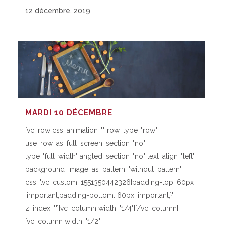
12 décembre, 2019
MARDI 10 DÉCEMBRE
[vc_row css_animation="" row_type="row"
use_row_as_full_screen_section="no"
type="full_width" angled_section="no" text_align="left"
background_image_as_pattern="without_pattern"
css=".vc_custom_1551350442326{padding-top: 60px
!important;padding-bottom: 60px !important;}"
z_index=""][vc_column width="1/4"][/vc_column]
[vc_column width="1/2"