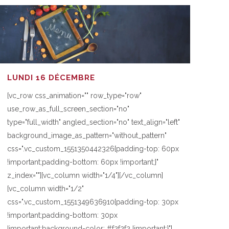
LUNDI 16 DÉCEMBRE
[vc_row css_animation="" row_type="row"
use_row_as_full_screen_section="no"
type="full_width" angled_section="no" text_align="left"
background_image_as_pattern="without_pattern"
css=".vc_custom_1551350442326{padding-top: 60px
!important;padding-bottom: 60px !important;}"
z_index=""][vc_column width="1/4"][/vc_column]
[vc_column width="1/2"
css=".vc_custom_1551349636910{padding-top: 30px
!important;padding-bottom: 30px
!important;background-color: #f2f2f2 !important;}"]