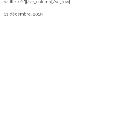
width="1/4"][/vc_column][/vc_row]...
11 décembre, 2019