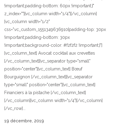
!important;padding-bottom: 60px !important;}"
z_index=""][vc_column width="1/4"][/vc_column]
[vc_column width="1/2"
css=".vc_custom_1551349636910{padding-top: 30px
!important;padding-bottom: 30px
!important;background-color: #f2f2f2 !important;}"]
[vc_column_text] Avocat cocktail aux crevettes
[/vc_column_text][vc_separator type="small"
position="center"][vc_column_text] Bœuf
Bourguignon [/vc_column_text][vc_separator
type="small" position="center"][vc_column_text]
Financiers à la pistache [/vc_column_text]
[/vc_column][vc_column width="1/4"][/vc_column]
[/vc_row]...
19 décembre, 2019