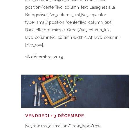
position="center"][vc_column_text] Lasagnes à la
Bolognaise [/vc_column_text][vc_separator
type="small" position="center"][vc_column_text]
Bagatelle brownies et Oréo [/vc_column_text]
[/vc_column][vc_column width="1/4"][/vc_column]
[/vc_row]...
18 décembre, 2019
VENDREDI 13 DÉCEMBRE
[vc_row css_animation="" row_type="row"