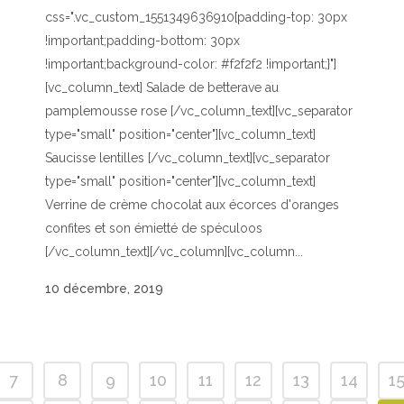
css=".vc_custom_1551349636910{padding-top: 30px
!important;padding-bottom: 30px
!important;background-color: #f2f2f2 !important;}"]
[vc_column_text] Salade de betterave au
pamplemousse rose [/vc_column_text][vc_separator
type="small" position="center"][vc_column_text]
Saucisse lentilles [/vc_column_text][vc_separator
type="small" position="center"][vc_column_text]
Verrine de crème chocolat aux écorces d'oranges
confites et son émietté de spéculoos
[/vc_column_text][/vc_column][vc_column...
10 décembre, 2019
7
8
9
10
11
12
13
14
1