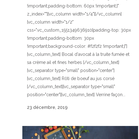
!important;padding-bottom: 60px !important;}"
z_index=""][vc_column width="1/4"][/vc_column]
[vc_column width="1/2"
css=".vc_custom_1551349636910{padding-top: 30px
!important;padding-bottom: 30px
!important;background-color: #f2f2f2 !important;}"]
[vc_column_text] Bocal d'avocat à la truite fumée et
sa crème ail et fines herbes [/vc_column_text]
[vc_separator type="small" position="center"]
[vc_column_text] Rôti de boeuf au jus corsé
[/vc_column_text][vc_separator type="small"
position="center"][vc_column_text] Verrine façon...
23 décembre, 2019