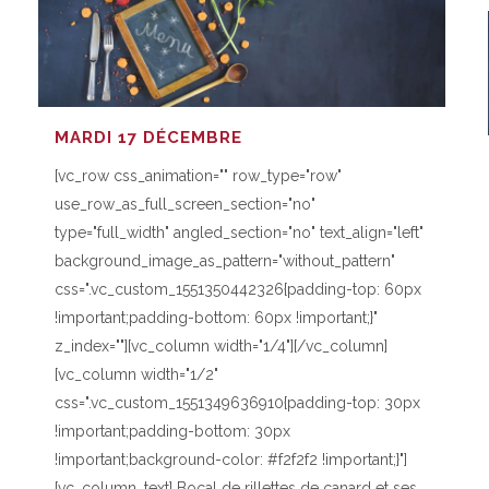
MARDI 17 DÉCEMBRE
[vc_row css_animation="" row_type="row"
use_row_as_full_screen_section="no"
type="full_width" angled_section="no" text_align="left"
background_image_as_pattern="without_pattern"
css=".vc_custom_1551350442326{padding-top: 60px
!important;padding-bottom: 60px !important;}"
z_index=""][vc_column width="1/4"][/vc_column]
[vc_column width="1/2"
css=".vc_custom_1551349636910{padding-top: 30px
!important;padding-bottom: 30px
!important;background-color: #f2f2f2 !important;}"]
[vc_column_text] Bocal de rillettes de canard et ses