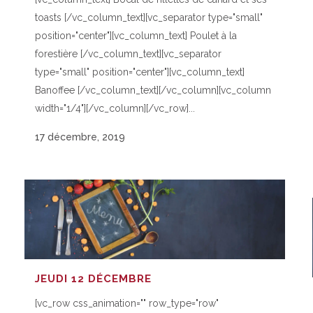
toasts [/vc_column_text][vc_separator type="small"
position="center"][vc_column_text] Poulet à la
forestière [/vc_column_text][vc_separator
type="small" position="center"][vc_column_text]
Banoffee [/vc_column_text][/vc_column][vc_column
width="1/4"][/vc_column][/vc_row]...
17 décembre, 2019
JEUDI 12 DÉCEMBRE
[vc_row css_animation="" row_type="row"