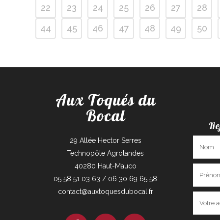
22
23
24
25
26
27
28
44
45
46
47
48
49
50
Aux Toqués du
Bocal
Re
29 Allée Hector Serres
Technopôle Agrolandes
40280 Haut-Mauco
05 58 51 03 63 / 06 30 69 65 58
contact@auxtoquesdubocal.fr