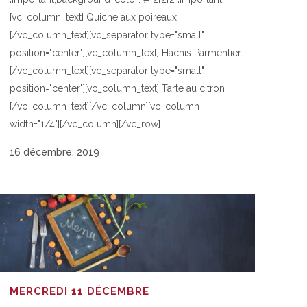
[vc_column_text] Quiche aux poireaux
[/vc_column_text][vc_separator type="small"
position="center"][vc_column_text] Hachis Parmentier
[/vc_column_text][vc_separator type="small"
position="center"][vc_column_text] Tarte au citron
[/vc_column_text][/vc_column][vc_column
width="1/4"][/vc_column][/vc_row]...
16 décembre, 2019
MERCREDI 11 DÉCEMBRE