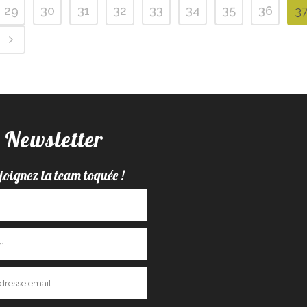
29
30
31
32
33
34
35
36
3
Newsletter
joignez la team toquée !