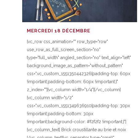
MERCREDI 18 DÉCEMBRE
[vc_row css_animation="" row_type="row"
use_row_as_full_screen_section="no"
type="full_width" angled_section="no" text_align="left"
background_image_as_pattern="without_pattern"
css=".vc_custom_1551350442326{padding-top: 60px
!important;padding-bottom: 60px !important;}"
z_index=""][vc_column width="1/4"][/vc_column]
[vc_column width="1/2"
css=".vc_custom_1551349636910{padding-top: 30px
!important;padding-bottom: 30px
!important;background-color: #f2f2f2 !important;}"]
[vc_column_text] Brick croustillante au brie et noix
[/vc_column_text][vc_separator type="small"