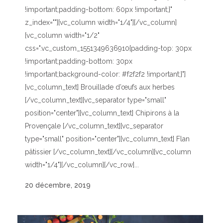
!important;padding-bottom: 60px !important;}"
z_index=""][vc_column width="1/4"][/vc_column]
[vc_column width="1/2"
css=".vc_custom_1551349636910{padding-top: 30px
!important;padding-bottom: 30px
!important;background-color: #f2f2f2 !important;}"]
[vc_column_text] Brouillade d’œufs aux herbes
[/vc_column_text][vc_separator type="small"
position="center"][vc_column_text] Chipirons à la
Provençale [/vc_column_text][vc_separator
type="small" position="center"][vc_column_text] Flan
pâtissier [/vc_column_text][/vc_column][vc_column
width="1/4"][/vc_column][/vc_row]...
20 décembre, 2019