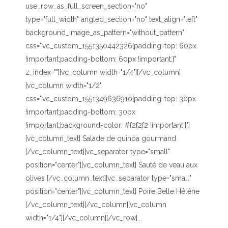
use_row_as_full_screen_section="no"
type="full_width" angled_section="no" text_align="left"
background_image_as_pattern="without_pattern"
css=".vc_custom_1551350442326{padding-top: 60px
!important;padding-bottom: 60px !important;}"
z_index=""][vc_column width="1/4"][/vc_column]
[vc_column width="1/2"
css=".vc_custom_1551349636910{padding-top: 30px
!important;padding-bottom: 30px
!important;background-color: #f2f2f2 !important;}"]
[vc_column_text] Salade de quinoa gourmand
[/vc_column_text][vc_separator type="small"
position="center"][vc_column_text] Sauté de veau aux
olives [/vc_column_text][vc_separator type="small"
position="center"][vc_column_text] Poire Belle Hélène
[/vc_column_text][/vc_column][vc_column
width="1/4"][/vc_column][/vc_row]...