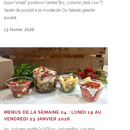
type="small" position="center"][vc_column_text css=""]
Sauté de poulet à la moutarde Ou Salade géante
poulet...
13 février, 2026
MENUS DE LA SEMAINE 04 : LUNDI 19 AU
VENDREDI 23 JANVIER 2026
[vc_column width="1/4"][/vc_column][vc_column