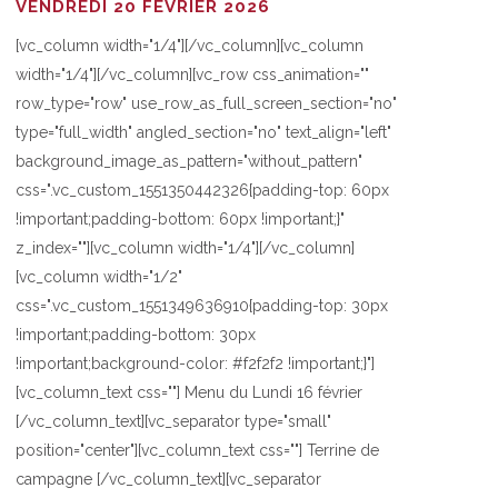
VENDREDI 20 FÉVRIER 2026
[vc_column width="1/4"][/vc_column][vc_column
width="1/4"][/vc_column][vc_row css_animation=""
row_type="row" use_row_as_full_screen_section="no"
type="full_width" angled_section="no" text_align="left"
background_image_as_pattern="without_pattern"
css=".vc_custom_1551350442326{padding-top: 60px
!important;padding-bottom: 60px !important;}"
z_index=""][vc_column width="1/4"][/vc_column]
[vc_column width="1/2"
css=".vc_custom_1551349636910{padding-top: 30px
!important;padding-bottom: 30px
!important;background-color: #f2f2f2 !important;}"]
[vc_column_text css=""] Menu du Lundi 16 février
[/vc_column_text][vc_separator type="small"
position="center"][vc_column_text css=""] Terrine de
campagne [/vc_column_text][vc_separator