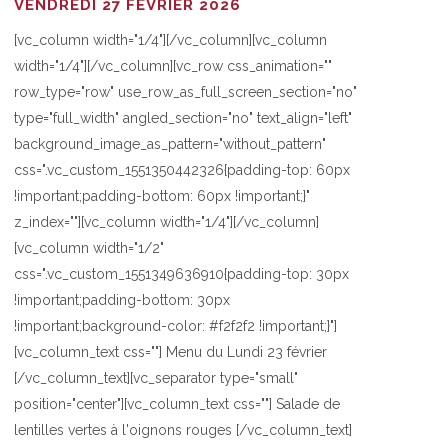
VENDREDI 27 FÉVRIER 2026
[vc_column width="1/4"][/vc_column][vc_column
width="1/4"][/vc_column][vc_row css_animation=""
row_type="row" use_row_as_full_screen_section="no"
type="full_width" angled_section="no" text_align="left"
background_image_as_pattern="without_pattern"
css=".vc_custom_1551350442326{padding-top: 60px
!important;padding-bottom: 60px !important;}"
z_index=""][vc_column width="1/4"][/vc_column]
[vc_column width="1/2"
css=".vc_custom_1551349636910{padding-top: 30px
!important;padding-bottom: 30px
!important;background-color: #f2f2f2 !important;}"]
[vc_column_text css=""] Menu du Lundi 23 février
[/vc_column_text][vc_separator type="small"
position="center"][vc_column_text css=""] Salade de
lentilles vertes à l'oignons rouges [/vc_column_text]