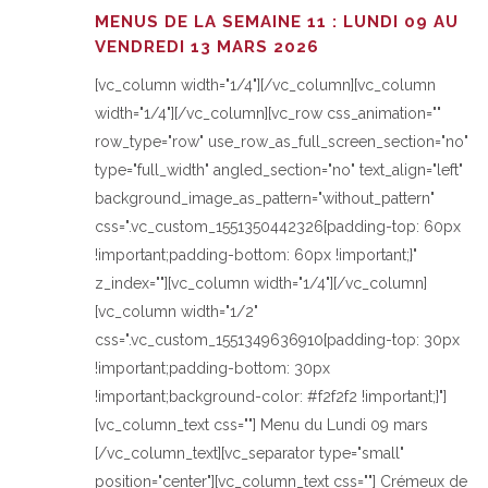
MENUS DE LA SEMAINE 11 : LUNDI 09 AU
VENDREDI 13 MARS 2026
[vc_column width="1/4"][/vc_column][vc_column
width="1/4"][/vc_column][vc_row css_animation=""
row_type="row" use_row_as_full_screen_section="no"
type="full_width" angled_section="no" text_align="left"
background_image_as_pattern="without_pattern"
css=".vc_custom_1551350442326{padding-top: 60px
!important;padding-bottom: 60px !important;}"
z_index=""][vc_column width="1/4"][/vc_column]
[vc_column width="1/2"
css=".vc_custom_1551349636910{padding-top: 30px
!important;padding-bottom: 30px
!important;background-color: #f2f2f2 !important;}"]
[vc_column_text css=""] Menu du Lundi 09 mars
[/vc_column_text][vc_separator type="small"
position="center"][vc_column_text css=""] Crémeux de