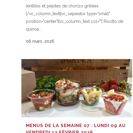
lentilles et pépites de chorizo grillées
[/vc_column_text][vc_separator type="small"
position="center"][vc_column_text css=""] Risotto de
quinoa...
06 mars, 2026
MENUS DE LA SEMAINE 07 : LUNDI 09 AU
VENDREDI 13 FÉVRIER 2026