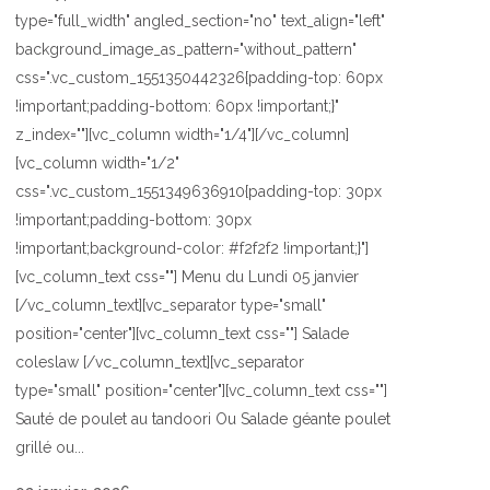
type="full_width" angled_section="no" text_align="left"
background_image_as_pattern="without_pattern"
css=".vc_custom_1551350442326{padding-top: 60px
!important;padding-bottom: 60px !important;}"
z_index=""][vc_column width="1/4"][/vc_column]
[vc_column width="1/2"
css=".vc_custom_1551349636910{padding-top: 30px
!important;padding-bottom: 30px
!important;background-color: #f2f2f2 !important;}"]
[vc_column_text css=""] Menu du Lundi 05 janvier
[/vc_column_text][vc_separator type="small"
position="center"][vc_column_text css=""] Salade
coleslaw [/vc_column_text][vc_separator
type="small" position="center"][vc_column_text css=""]
Sauté de poulet au tandoori Ou Salade géante poulet
grillé ou...