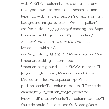
width="1/4"][/vc_column][vc_row css_animation=""
row_type="row" use_row_as_full_screen_section="no"
type="full_width" angled_section="no" text_align="left"
background_image_as_pattern="without_pattern"
css=".vc_custom_1551350442326{padding-top: 60px
!important;padding-bottom: 60px !important;}"
z_index=""][vc_column width="1/4"][/vc_column]
[vc_column width="1/2"
css=".vc_custom_1551349636910{padding-top: 30px
!important;padding-bottom: 30px
!important;background-color: #f2f2f2 !important;}"]
[vc_column_text css=""] Menu du Lundi 26 janvier
[/vc_column_text][vc_separator type="small"
position="center"][vc_column_text css=""] Terrine de
campagne [/vc_column_text][vc_separator
type="small" position="center"][vc_column_text css=""]
Sauté de poulet à la forestière Ou Salade géante