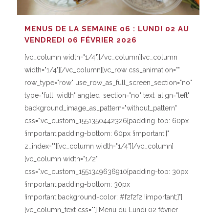
MENUS DE LA SEMAINE 06 : LUNDI 02 AU
VENDREDI 06 FÉVRIER 2026
[vc_column width="1/4"][/vc_column][vc_column
width="1/4"][/vc_column][vc_row css_animation=""
row_type="row" use_row_as_full_screen_section="no"
type="full_width" angled_section="no" text_align="left"
background_image_as_pattern="without_pattern"
css=".vc_custom_1551350442326{padding-top: 60px
!important;padding-bottom: 60px !important;}"
z_index=""][vc_column width="1/4"][/vc_column]
[vc_column width="1/2"
css=".vc_custom_1551349636910{padding-top: 30px
!important;padding-bottom: 30px
!important;background-color: #f2f2f2 !important;}"]
[vc_column_text css=""] Menu du Lundi 02 février