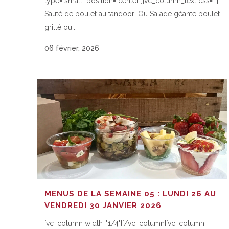
type="small" position="center"][vc_column_text css=""]
Sauté de poulet au tandoori Ou Salade géante poulet
grillé ou...
06 février, 2026
MENUS DE LA SEMAINE 05 : LUNDI 26 AU
VENDREDI 30 JANVIER 2026
[vc_column width="1/4"][/vc_column][vc_column