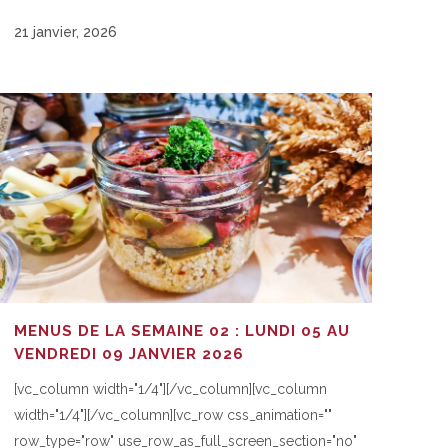
21 janvier, 2026
MENUS DE LA SEMAINE 02 : LUNDI 05 AU
VENDREDI 09 JANVIER 2026
[vc_column width="1/4"][/vc_column][vc_column
width="1/4"][/vc_column][vc_row css_animation=""
row_type="row" use_row_as_full_screen_section="no"