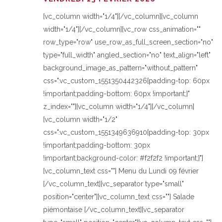
[vc_column width="1/4"][/vc_column][vc_column
width="1/4"][/vc_column][vc_row css_animation=""
row_type="row" use_row_as_full_screen_section="no"
type="full_width" angled_section="no" text_align="left"
background_image_as_pattern="without_pattern"
css=".vc_custom_1551350442326{padding-top: 60px
!important;padding-bottom: 60px !important;}"
z_index=""][vc_column width="1/4"][/vc_column]
[vc_column width="1/2"
css=".vc_custom_1551349636910{padding-top: 30px
!important;padding-bottom: 30px
!important;background-color: #f2f2f2 !important;}"]
[vc_column_text css=""] Menu du Lundi 09 février
[/vc_column_text][vc_separator type="small"
position="center"][vc_column_text css=""] Salade
piémontaise [/vc_column_text][vc_separator