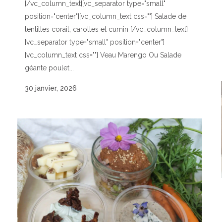
[/vc_column_text][vc_separator type="small"
position="center"][vc_column_text css=""] Salade de
lentilles corail, carottes et cumin [/vc_column_text]
[vc_separator type="small" position="center"]
[vc_column_text css=""] Veau Marengo Ou Salade
géante poulet...
30 janvier, 2026