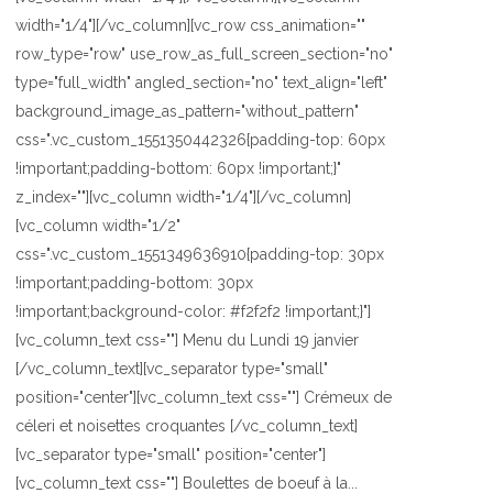
width="1/4"][/vc_column][vc_row css_animation=""
row_type="row" use_row_as_full_screen_section="no"
type="full_width" angled_section="no" text_align="left"
background_image_as_pattern="without_pattern"
css=".vc_custom_1551350442326{padding-top: 60px
!important;padding-bottom: 60px !important;}"
z_index=""][vc_column width="1/4"][/vc_column]
[vc_column width="1/2"
css=".vc_custom_1551349636910{padding-top: 30px
!important;padding-bottom: 30px
!important;background-color: #f2f2f2 !important;}"]
[vc_column_text css=""] Menu du Lundi 19 janvier
[/vc_column_text][vc_separator type="small"
position="center"][vc_column_text css=""] Crémeux de
céleri et noisettes croquantes [/vc_column_text]
[vc_separator type="small" position="center"]
[vc_column_text css=""] Boulettes de boeuf à la...