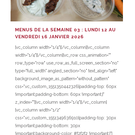
MENUS DE LA SEMAINE 03 : LUNDI 12 AU
VENDREDI 16 JANVIER 2026
[vc_column width="1/4"][/vc_column][vc_column
width="1/4"][/vc_column][vc_row css_animation=""
row_type="row" use_row_as_full_screen_section="no"
type="full_width" angled_section="no" text_align="left"
background_image_as_pattern="without_pattern"
css=".vc_custom_1551350442326{padding-top: 60px
!important;padding-bottom: 60px !important;}"
z_index=""][vc_column width="1/4"][/vc_column]
[vc_column width="1/2"
css=".vc_custom_1551349636910{padding-top: 30px
!important;padding-bottom: 30px
!important;background-color: #f2f2f2 !important;}"]