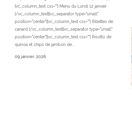
[vc_column_text css=""] Menu du Lundi 12 janvier
[/vc_column_text][vc_separator type="small"
position="center"][vc_column_text css=""] Rillettes de
canard [/vc_column_text][vc_separator type="small"
position="center"][vc_column_text css=""] Risotto de
quinoa et chips de jambon de...
09 janvier, 2026