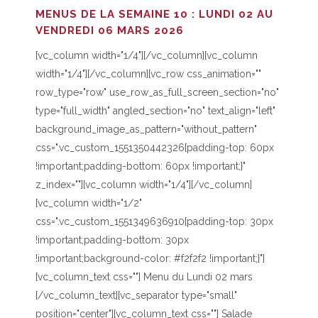
MENUS DE LA SEMAINE 10 : LUNDI 02 AU
VENDREDI 06 MARS 2026
[vc_column width="1/4"][/vc_column][vc_column
width="1/4"][/vc_column][vc_row css_animation=""
row_type="row" use_row_as_full_screen_section="no"
type="full_width" angled_section="no" text_align="left"
background_image_as_pattern="without_pattern"
css=".vc_custom_1551350442326{padding-top: 60px
!important;padding-bottom: 60px !important;}"
z_index=""][vc_column width="1/4"][/vc_column]
[vc_column width="1/2"
css=".vc_custom_1551349636910{padding-top: 30px
!important;padding-bottom: 30px
!important;background-color: #f2f2f2 !important;}"]
[vc_column_text css=""] Menu du Lundi 02 mars
[/vc_column_text][vc_separator type="small"
position="center"][vc_column_text css=""] Salade