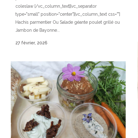
coleslaw [/vc_column_text][vc_separator
type="small" position="center"][vc_column_text css=""]
Hachis parmentier Ou Salade géante poulet grillé ou
Jambon de Bayonne...
27 février, 2026