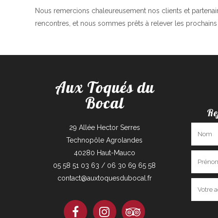
Nous remercions chaleureusement nos clients et partenair
rencontres, et nous sommes prêts à relever les prochain
Aux Toqués du
Bocal
Re
29 Allée Hector Serres
Technopôle Agrolandes
40280 Haut-Mauco
05 58 51 03 63 / 06 30 69 65 58
contact@auxtoquesdubocal.fr