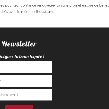
es pour leur confiance renouvelée. La suite promet encore de belles
s défis avec le même enthousiasme.
Newsletter
joignez la team toquée !