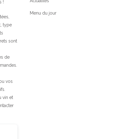
Actualités
 !
Menu du jour
tées,
, type
ts
rets sont
es de
urmandes.
 ou vos
fs.
 vin et
ntacter