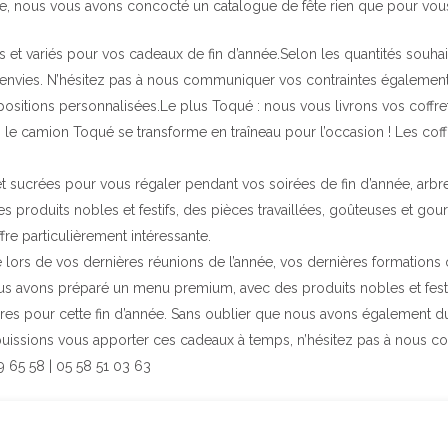
née, nous vous avons concocté un catalogue de fête rien que pour vous
t variés pour vos cadeaux de fin d’année.Selon les quantités souhai
 envies. N’hésitez pas à nous communiquer vos contraintes également
ositions personnalisées.Le plus Toqué : nous vous livrons vos coffre
té; le camion Toqué se transforme en traîneau pour l’occasion ! Les coff
et sucrées pour vous régaler pendant vos soirées de fin d’année, arbr
es produits nobles et festifs, des pièces travaillées, goûteuses et go
fre particulièrement intéressante.
é lors de vos dernières réunions de l’année, vos dernières formations
ous avons préparé un menu premium, avec des produits nobles et festi
res pour cette fin d’année. Sans oublier que nous avons également du
uissions vous apporter ces cadeaux à temps, n’hésitez pas à nous co
 65 58 | 05 58 51 03 63