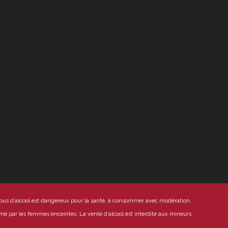
abus d’alcool est dangereux pour la santé, à consommer avec modération.
mmé par les femmes enceintes.
La vente d’alcool est interdite aux mineurs