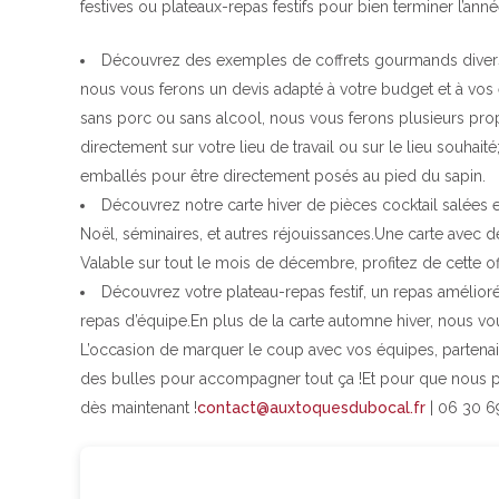
festives ou plateaux-repas festifs pour bien terminer l’an
Découvrez des exemples de coffrets gourmands divers e
nous vous ferons un devis adapté à votre budget et à vos
sans porc ou sans alcool, nous vous ferons plusieurs prop
directement sur votre lieu de travail ou sur le lieu souhai
emballés pour être directement posés au pied du sapin.
Découvrez notre carte hiver de pièces cocktail salées 
Noël, séminaires, et autres réjouissances.Une carte avec d
Valable sur tout le mois de décembre, profitez de cette of
Découvrez votre plateau-repas festif, un repas amélior
repas d’équipe.En plus de la carte automne hiver, nous v
L’occasion de marquer le coup avec vos équipes, partenai
des bulles pour accompagner tout ça !Et pour que nous p
dès maintenant !
contact@auxtoquesdubocal.fr
| 06 30 69