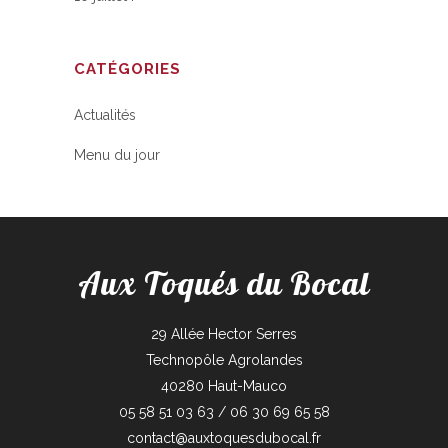
CATÉGORIES
Actualités
Menu du jour
Aux Toqués du Bocal
29 Allée Hector Serres
Technopôle Agrolandes
40280 Haut-Mauco
05 58 51 03 63 / 06 30 69 65 58
contact@auxtoquesdubocal.fr