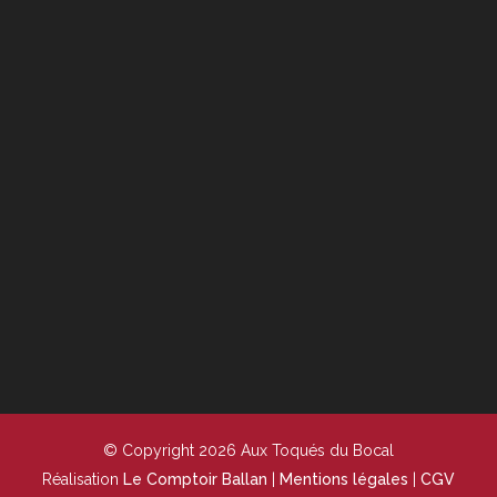
© Copyright 2026 Aux Toqués du Bocal
Réalisation
Le Comptoir Ballan
|
Mentions légales
|
CGV