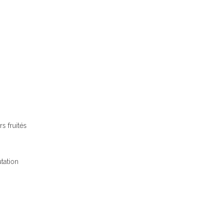
s fruités
utation