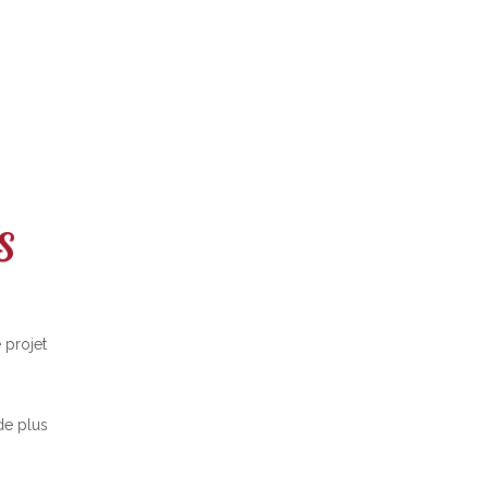
S
 projet
de plus