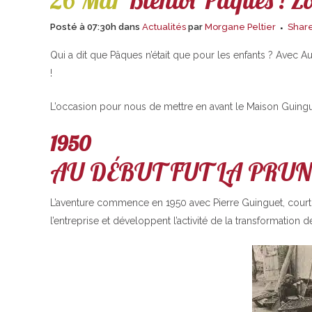
26 Mar
Bientôt Pâques ! Zoo
Posté à 07:30h
dans
Actualités
par
Morgane Peltier
Shar
Qui a dit que Pâques n’était que pour les enfants ? Avec A
!
L’occasion pour nous de mettre en avant le Maison Guinguet
1950
AU DÉBUT FUT LA PRUN
L’aventure commence en 1950 avec Pierre Guinguet, courti
l’entreprise et développent l’activité de la transformation 