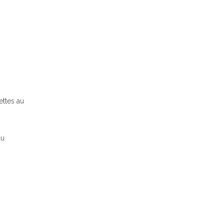
ettes au
au