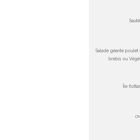
Sauté
Salade géante poulet
brebis ou Végét
Île flot
Or