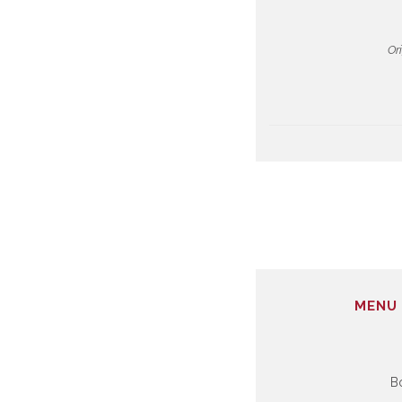
Or
MENU 
B