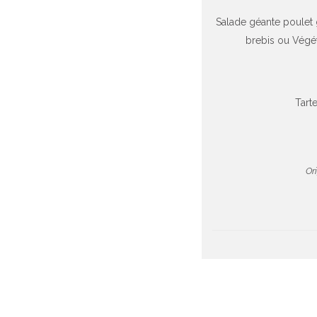
Salade géante poulet
brebis ou Végét
Tart
Or