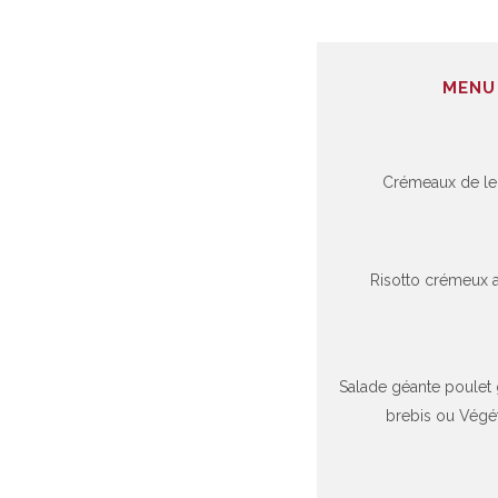
MENU 
Crémeaux de lent
Risotto crémeux a
Salade géante poulet
brebis ou Végét