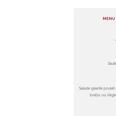
MENU 
Saut
Salade géante poulet
brebis ou Végét