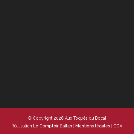
© Copyright 2026 Aux Toqués du Bocal
Réalisation
Le Comptoir Ballan
|
Mentions légales
|
CGV