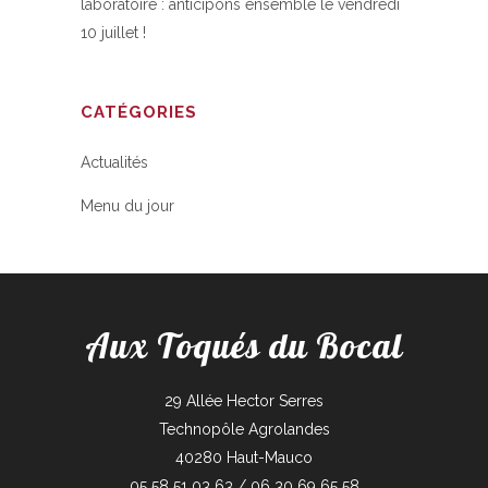
laboratoire : anticipons ensemble le vendredi
10 juillet !
CATÉGORIES
Actualités
Menu du jour
Aux Toqués du Bocal
29 Allée Hector Serres
Technopôle Agrolandes
40280 Haut-Mauco
05 58 51 03 63 / 06 30 69 65 58