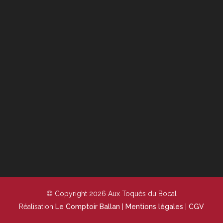
© Copyright 2026 Aux Toqués du Bocal
Réalisation
Le Comptoir Ballan
|
Mentions légales
|
CGV