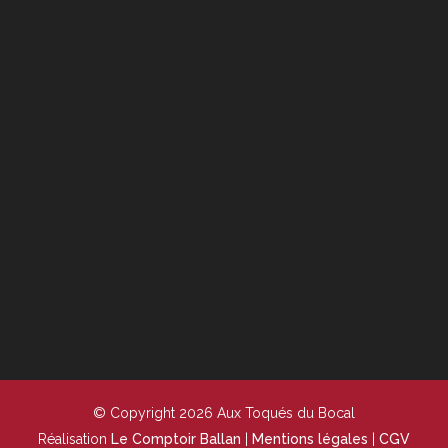
© Copyright 2026 Aux Toqués du Bocal
Réalisation
Le Comptoir Ballan
|
Mentions légales
|
CGV