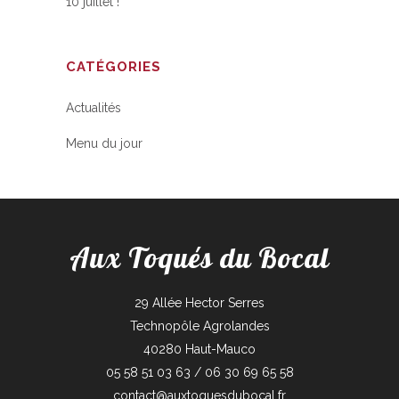
10 juillet !
CATÉGORIES
Actualités
Menu du jour
Aux Toqués du Bocal
29 Allée Hector Serres
Technopôle Agrolandes
40280 Haut-Mauco
05 58 51 03 63 / 06 30 69 65 58
contact@auxtoquesdubocal.fr