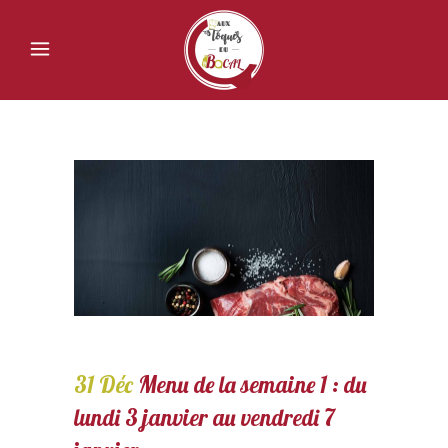
31 Déc
Menu de la semaine 1 : du
lundi 3 janvier au vendredi 7