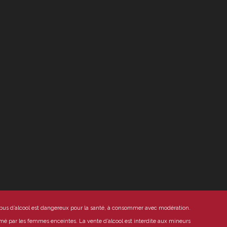
abus d’alcool est dangereux pour la santé, à consommer avec modération.
mmé par les femmes enceintes.
La vente d’alcool est interdite aux mineurs