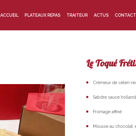
ACCUEIL
PLATEAUX REPAS
TRAITEUR
ACTUS
CONTACT
Le Toqué Fréti
Crémeux de céleri-rav
Sabdre sauce hollanda
Fromage affiné
Mousse au chocolat, é