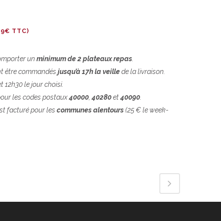
79
€
TTC)
omporter un
minimum de 2 plateaux repas
.
t être commandés
jusqu’à 17h la veille
de la livraison.
t 12h30 le jour choisi.
our les codes postaux
40000
,
40280
et
40090
.
st facturé pour les
communes alentours
(25 € le week-