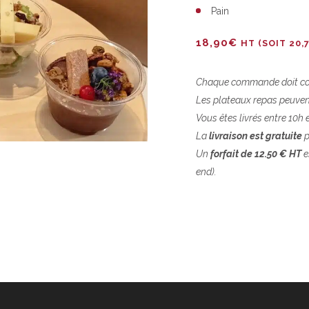
Pain
18,90
€
HT (SOIT
20,
Chaque commande doit c
Les plateaux repas peuven
Vous êtes livrés entre 10h e
La
livraison est gratuite
p
Un
forfait de 12.50 € HT
e
end).